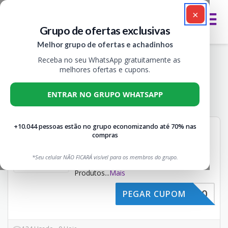
×
Grupo de ofertas exclusivas
Melhor grupo de ofertas e achadinhos
Receba no seu WhatsApp gratuitamente as
Arno: eletrodomésticos com ofertas e
melhores ofertas e cupons.
economia no dia a dia
ENTRAR NO GRUPO WHATSAPP
Todos
2
+10.044 pessoas estão no grupo economizando até 70% nas
CUPOM ARNO 10%OFF
compras
10%
Não expira
CUPONS
OFF
Cupom Arno 10% OFF –
*Seu celular NÃO FICARÁ visível para os membros do grupo.
Desconto Imediato em
Produtos
...
Mais
ARNO10
PEGAR CUPOM