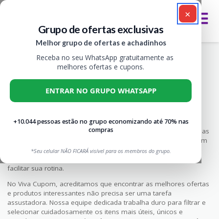
×
Grupo de ofertas exclusivas
Melhor grupo de ofertas e achadinhos
Sobre
Receba no seu WhatsApp gratuitamente as
>
VIVA CUPOM
SOBRE
melhores ofertas e cupons.
ENTRAR NO GRUPO WHATSAPP
Rate this post
Sobre o Viva Cupom
+10.044 pessoas estão no grupo economizando até 70% nas
compras
Bem-vindo ao Viva Cupom, seu destino online para encontrar as
melhores descobertas da internet! Aqui, vasculhamos a web em
busca das últimas e mais emocionantes descobertas, desde
*Seu celular NÃO FICARÁ visível para os membros do grupo.
produtos de decoração para casa até eletrodomésticos para
facilitar sua rotina.
No Viva Cupom, acreditamos que encontrar as melhores ofertas
e produtos interessantes não precisa ser uma tarefa
assustadora. Nossa equipe dedicada trabalha duro para filtrar e
selecionar cuidadosamente os itens mais úteis, únicos e