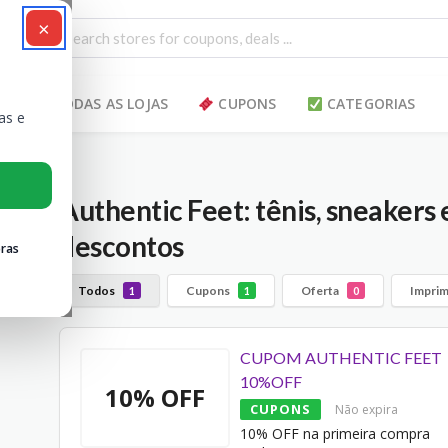
×
TODAS AS LOJAS
CUPONS
CATEGORIAS
as e
Authentic Feet: tênis, sneakers 
descontos
ras
Todos
Cupons
Oferta
Imprim
1
1
0
CUPOM AUTHENTIC FEET
10%OFF
10% OFF
CUPONS
Não expira
10% OFF na primeira compra