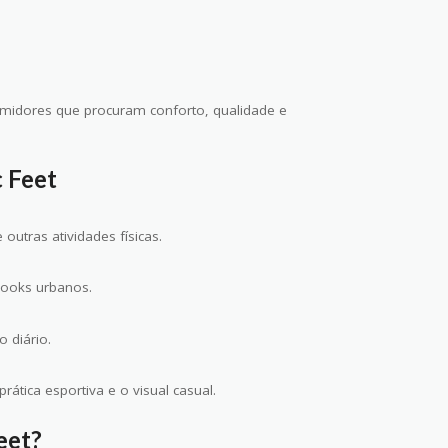
umidores que procuram conforto, qualidade e
 Feet
utras atividades físicas.
looks urbanos.
 diário.
ática esportiva e o visual casual.
eet?