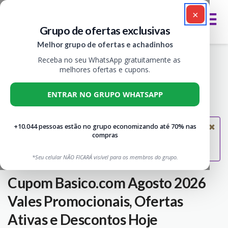
×
Grupo de ofertas exclusivas
Melhor grupo de ofertas e achadinhos
Receba no seu WhatsApp gratuitamente as
Economize em Moda Essencial na
melhores ofertas e cupons.
Basico.com
ENTRAR NO GRUPO WHATSAPP
Imprimir
0
+10.044 pessoas estão no grupo economizando até 70% nas
Oops! No coupons found
compras
There are no coupons for this store, please come back
later.
*Seu celular NÃO FICARÁ visível para os membros do grupo.
Cupom Basico.com Agosto 2026
Vales Promocionais, Ofertas
Ativas e Descontos Hoje