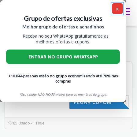
×
Grupo de ofertas exclusivas
Melhor grupo de ofertas e achadinhos
Receba no seu WhatsApp gratuitamente as
Cupons & Promoções Petz
melhores ofertas e cupons.
Todos
1
ENTRAR NO GRUPO WHATSAPP
CUPOM PETZ 10% OFF
10%
+10.044 pessoas estão no grupo economizando até 70% nas
Não expira
CUPONS
compras
OFF
Cupom PETZ com 10% de
Desconto em Todas as
...
Mais
*Seu celular NÃO FICARÁ visível para os membros do grupo.
EACHADOS
PEGAR CUPOM
85 Usado - 1 Hoje