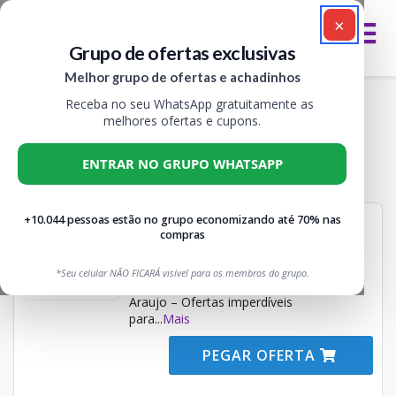
×
Grupo de ofertas exclusivas
Melhor grupo de ofertas e achadinhos
Receba no seu WhatsApp gratuitamente as
Cupons Drogaria Araújo, Ofertas e
melhores ofertas e cupons.
Descontos em Farmácia
ENTRAR NO GRUPO WHATSAPP
Todos
1
+10.044 pessoas estão no grupo economizando até 70% nas
LEVE MAIS POR MENOS
compras
DROGARIA ARAUJO
+ POR -
Não expira
DEAL
*Seu celular NÃO FICARÁ visível para os membros do grupo.
Leve Mais por Menos Drogaria
Araujo – Ofertas imperdíveis
para
...
Mais
PEGAR OFERTA