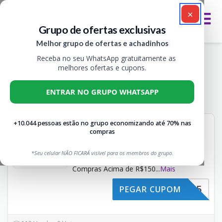
×
Grupo de ofertas exclusivas
Melhor grupo de ofertas e achadinhos
Receba no seu WhatsApp gratuitamente as
Cupons Drogaria Venâncio, Ofertas e
melhores ofertas e cupons.
Descontos em Farmácia
ENTRAR NO GRUPO WHATSAPP
Todos
2
+10.044 pessoas estão no grupo economizando até 70% nas
CUPOM DROGARIA
compras
R$15
VENANCIO R$15 OFF
OFF
Não expira
CUPONS
*Seu celular NÃO FICARÁ visível para os membros do grupo.
Ganhe R$15 de Desconto em
Compras Acima de R$150
...
Mais
IMEIRA15
PEGAR CUPOM