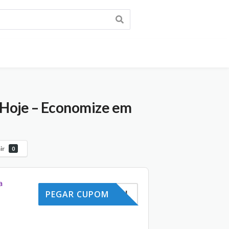
 Hoje – Economize em
ir
0
a
15GAL
PEGAR CUPOM