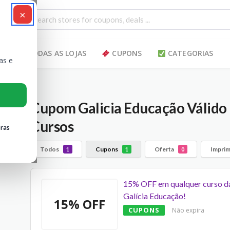
×
TODAS AS LOJAS
CUPONS
CATEGORIAS
as e
Cupom Galicia Educação Válido
Cursos
ras
Todos
Cupons
Oferta
Imprim
1
1
0
15% OFF em qualquer curso d
Galícia Educação!
15% OFF
CUPONS
Não expira