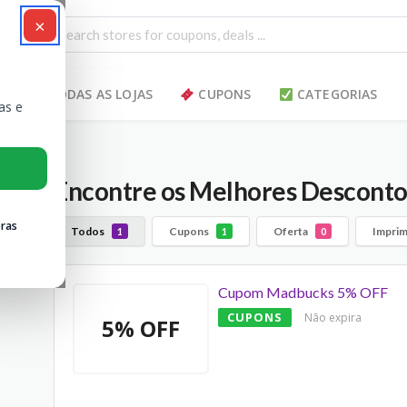
×
TODAS AS LOJAS
CUPONS
CATEGORIAS
as e
Encontre os Melhores Descont
ras
Todos
Cupons
Oferta
Imprim
1
1
0
Cupom Madbucks 5% OFF
CUPONS
Não expira
5% OFF