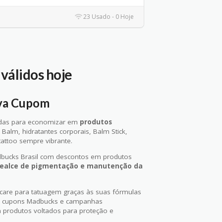
23 Usado - 0 Hoje
válidos hoje
iva Cupom
adas para economizar em
produtos
o Balm, hidratantes corporais, Balm Stick,
tattoo sempre vibrante.
bucks Brasil com descontos em produtos
 realce de pigmentação e manutenção da
care para tatuagem graças às suas fórmulas
ndo cupons Madbucks e campanhas
produtos voltados para proteção e