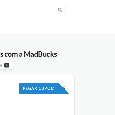
os com a MadBucks
ir
0
EACHADOS
PEGAR CUPOM