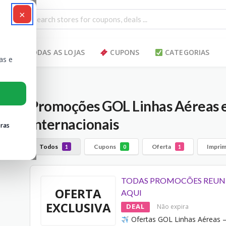
×
TODAS AS LOJAS
CUPONS
CATEGORIAS
as e
Promoções GOL Linhas Aéreas e
Internacionais
ras
Todos
Cupons
Oferta
Imprim
1
0
1
TODAS PROMOCÕES REUN
OFERTA
AQUI
EXCLUSIVA
DEAL
Não expira
Ofertas GOL Linhas Aéreas 