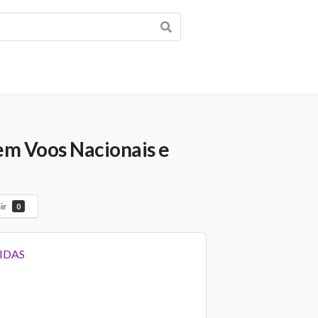
m Voos Nacionais e
ir
0
IDAS
–