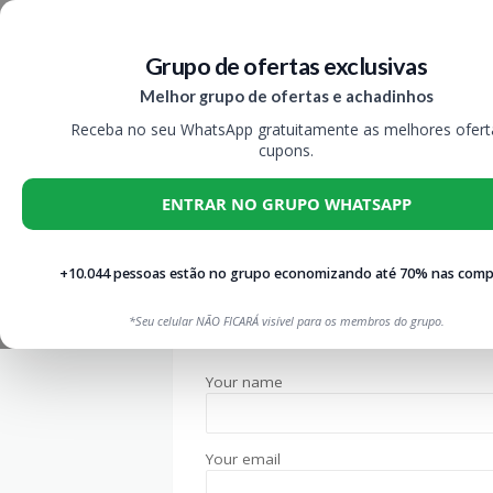
Grupo de ofertas exclusivas
Melhor grupo de ofertas e achadinhos
Receba no seu WhatsApp gratuitamente as melhores ofert
cupons.
Contact US
ENTRAR NO GRUPO WHATSAPP
>
VIVA CUPOM
CONTACT US
+10.044 pessoas estão no grupo economizando até 70% nas comp
*Seu celular NÃO FICARÁ visível para os membros do grupo.
4.5
/ 5 (
2
votes )
Your name
Your email