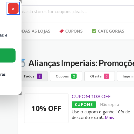
×
TODAS AS LOJAS
CUPONS
CATEGORIAS
as e
Alianças Imperiais: Promoçõe
ras
Todos
Cupons
Oferta
Imprim
2
2
0
CUPOM 10% OFF
CUPONS
Não expira
10% OFF
Use o cupom e ganhe 10% de
desconto extra!
...
Mais