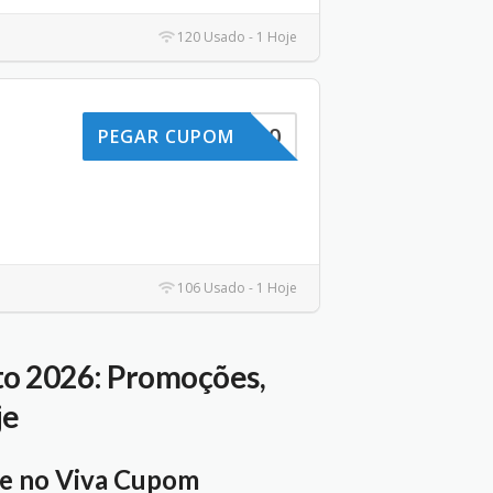
120 Usado - 1 Hoje
GANHEI10
PEGAR CUPOM
106 Usado - 1 Hoje
to 2026: Promoções,
je
je no Viva Cupom