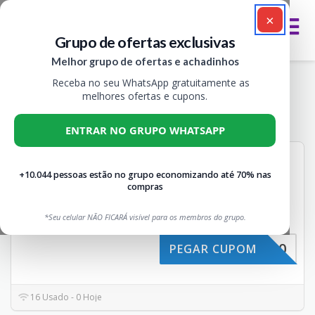
×
Grupo de ofertas exclusivas
Melhor grupo de ofertas e achadinhos
Receba no seu WhatsApp gratuitamente as
Cupom de Desconto Chenson
melhores ofertas e cupons.
Todos
1
ENTRAR NO GRUPO WHATSAPP
Cupom de Desconto
10%
Chenson 10% OFF
+10.044 pessoas estão no grupo economizando até 70% nas
compras
OFF
Não expira
CUPONS
Aproveite o cupom GRUPO_10
*Seu celular NÃO FICARÁ visível para os membros do grupo.
e receba 10% de desconto
...
Mais
GRUPO_10
PEGAR CUPOM
16 Usado - 0 Hoje