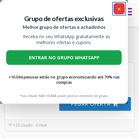
×
Grupo de ofertas exclusivas
Melhor grupo de ofertas e achadinhos
Receba no seu WhatsApp gratuitamente as
o Boticário Cupons & Biscoitê
melhores ofertas e cupons.
Todos
2
ENTRAR NO GRUPO WHATSAPP
5% EM CASHBACK
+10.044 pessoas estão no grupo economizando até 70% nas
Não expira
DEAL
5% OFF
compras
Biscoitê Lovers – Ganhe 5%
de cashback em todas
...
Mais
*Seu celular NÃO FICARÁ visível para os membros do grupo.
PEGAR OFERTA
123 Usado - 0 Hoje