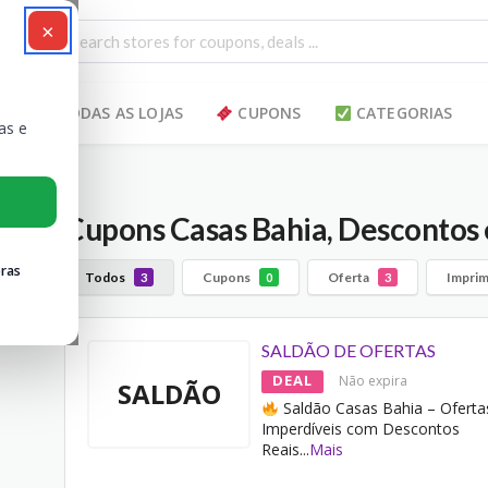
×
TODAS AS LOJAS
CUPONS
CATEGORIAS
as e
Cupons Casas Bahia, Descontos 
ras
Todos
Cupons
Oferta
Imprim
3
0
3
SALDÃO DE OFERTAS
DEAL
Não expira
SALDÃO
Saldão Casas Bahia – Oferta
Imperdíveis com Descontos
Reais
...
Mais