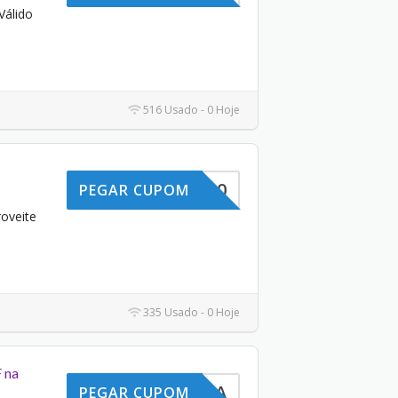
álido
516 Usado - 0 Hoje
FICA10
PEGAR CUPOM
oveite
335 Usado - 0 Hoje
 na
PRIMEIRA
PEGAR CUPOM