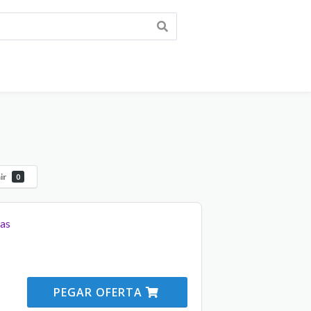
ir
0
las
PEGAR OFERTA