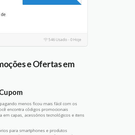
 de
546 Usado - 0 Hoje
moções e Ofertas em
a Cupom
 pagando menos ficou mais fácil com os
você encontra códigos promocionais
a em capas, acessórios tecnológicos e itens
órios para smartphones e produtos