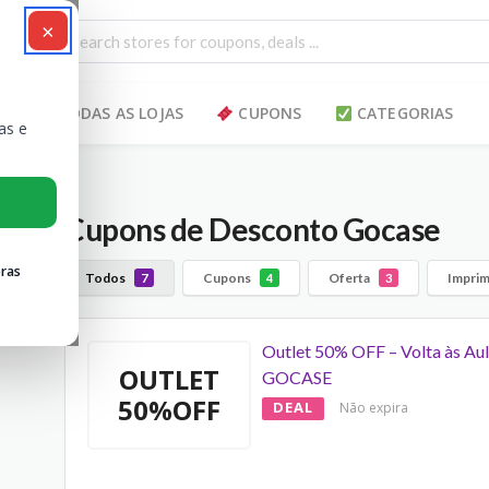
×
TODAS AS LOJAS
CUPONS
CATEGORIAS
as e
Cupons de Desconto Gocase
ras
Todos
Cupons
Oferta
Imprim
7
4
3
Outlet 50% OFF – Volta às Au
OUTLET
GOCASE
50%OFF
DEAL
Não expira