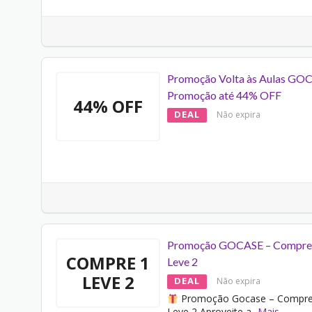
Promoção Volta às Aulas GOC
Promoção até 44% OFF
44% OFF
DEAL
Não expira
Promoção GOCASE – Compre
COMPRE 1
Leve 2
LEVE 2
DEAL
Não expira
Promoção Gocase – Compre
Leve 2 Aproveite a
...
Mais