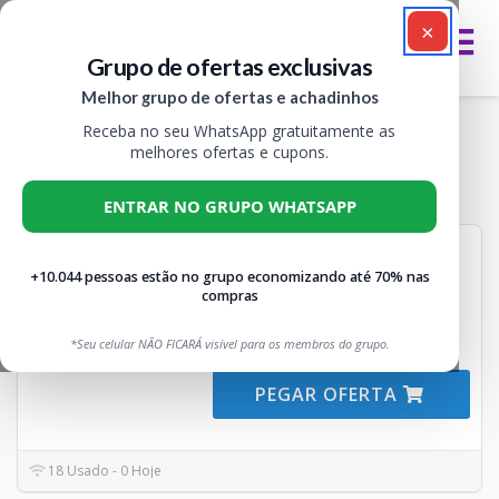
×
Grupo de ofertas exclusivas
Melhor grupo de ofertas e achadinhos
Receba no seu WhatsApp gratuitamente as
Cupons & Promoções Dafiti
melhores ofertas e cupons.
Todos
3
ENTRAR NO GRUPO WHATSAPP
Cupons Dafiti válidos hoje
CUPOM
+10.044 pessoas estão no grupo economizando até 70% nas
Não expira
DEAL
compras
DO DIA
Cupons Dafiti válidos hoje
Encontre os melhores cupons
*Seu celular NÃO FICARÁ visível para os membros do grupo.
Dafiti
...
Mais
PEGAR OFERTA
18 Usado - 0 Hoje