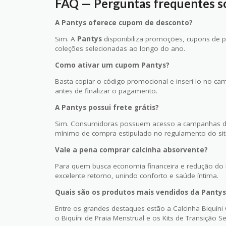
FAQ — Perguntas frequentes s
A Pantys oferece cupom de desconto?
Sim. A
Pantys
disponibiliza promoções, cupons de 
coleções selecionadas ao longo do ano.
Como ativar um cupom Pantys?
Basta copiar o código promocional e inseri-lo no c
antes de finalizar o pagamento.
A Pantys possui frete grátis?
Sim. Consumidoras possuem acesso a campanhas de f
mínimo de compra estipulado no regulamento do sit
Vale a pena comprar calcinha absorvente?
Para quem busca economia financeira e redução do l
excelente retorno, unindo conforto e saúde íntima.
Quais são os produtos mais vendidos da Pantys
Entre os grandes destaques estão a Calcinha Biquíni
o Biquíni de Praia Menstrual e os Kits de Transição S