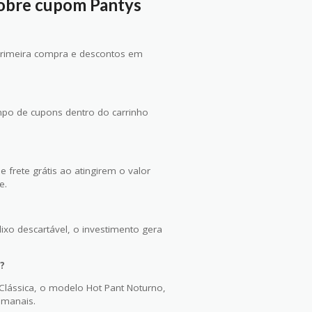
obre cupom Pantys
primeira compra e descontos em
ampo de cupons dentro do carrinho
rete grátis ao atingirem o valor
e.
ixo descartável, o investimento gera
?
 Clássica, o modelo Hot Pant Noturno,
emanais.