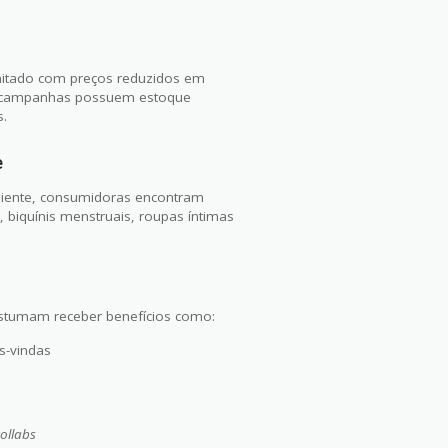
mitado com preços reduzidos em
as campanhas possuem estoque
s.
e
iente, consumidoras encontram
 biquínis menstruais, roupas íntimas
ostumam receber benefícios como:
s-vindas
ollabs