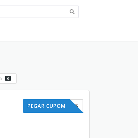
ir
0
F
EACHADOS
PEGAR CUPOM
o