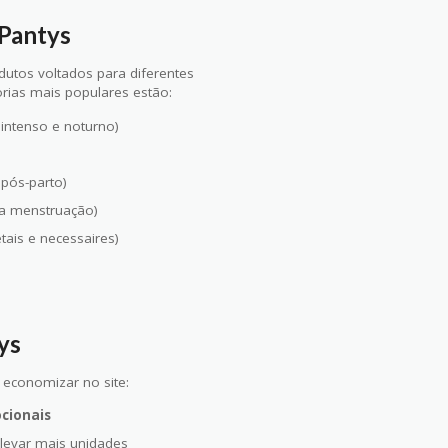
 Pantys
utos voltados para diferentes
orias mais populares estão:
 intenso e noturno)
pós-parto)
ra menstruação)
ais e necessaires)
ys
 economizar no site:
cionais
levar mais unidades