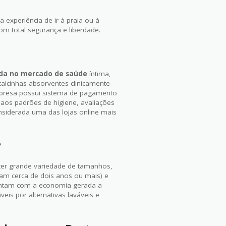
 experiência de ir à praia ou à
com total segurança e liberdade.
ada no mercado de saúde
íntima,
alcinhas absorventes clinicamente
empresa possui sistema de pagamento
 aos padrões de higiene, avaliações
nsiderada uma das lojas online mais
?
er grande variedade de tamanhos,
ram cerca de dois anos ou mais) e
contam com a economia gerada a
eis por alternativas laváveis e