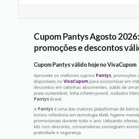
Cupom Pantys Agosto 2026: 
promoções e descontos váli
Cupom Pantys válido hoje no VivaCupom
Aproveite os melhores cupons
Pantys
, promoções a
disponíveis no
VivaCupom
para economizar em milh
descontos em calcinhas absorventes, sutiãs de ama
praia sustentável, linha infanto-juvenil, cuidados ínti
Pantys
Brasil.
A
Pantys
é uma das maiores plataformas de bem-es
tornou referência em tecnologia têxtil, higiene mens
promocionais durante todo o ano. Utilizando oferta
kits com desconto, consumidoras conseguem econom
praticidade e segurança.