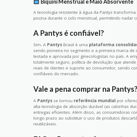
Biquíni Menstrual e Maiô Absorvente
A tecnologia resistente à água da Pantys transforma a
piscina durante o ciclo menstrual, permitindo nadar 
A Pantys é confiável?
Sim
.
A
Pantys
Brasil é uma
plataforma consolid
sendo pioneira no segmento e a primeira marca de c
testada e aprovada por ginecologistas no país. A 
totalmente seguro, política de devolução que atende
reais de clientes e suporte ao consumidor, sendo co
confiáveis do mercado.
Vale a pena comprar na Pantys
A
Pantys
se tornou
referência mundial
por oferec
alta tecnologia de absorção durável (as calcinhas du
entregas eficientes. Além disso, as consumidoras 
longo prazo ao substituir o uso de produtos descartáv
reutilizáveis.