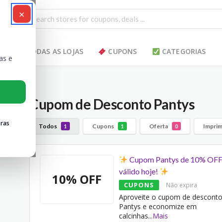
×
TODAS AS LOJAS
CUPONS
CATEGORIAS
as e
Cupom de Desconto Pantys
ras
Todos
Cupons
Oferta
Imprim
1
1
0
Cupom Pantys de 10% OF
válido hoje!
10% OFF
CUPONS
Não expira
Aproveite o cupom de descont
Pantys e economize em
calcinhas
...
Mais