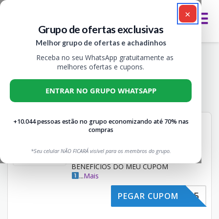
×
Grupo de ofertas exclusivas
Melhor grupo de ofertas e achadinhos
Receba no seu WhatsApp gratuitamente as
Cupons O Boticário, Descontos e Ofertas
melhores ofertas e cupons.
Exclusivas
ENTRAR NO GRUPO WHATSAPP
Todos
4
+10.044 pessoas estão no grupo economizando até 70% nas
CUPOM o BOTICÁRIO 5%
compras
OFF + FRETE GRÁTIS
5% OFF
Não expira
CUPONS
*Seu celular NÃO FICARÁ visível para os membros do grupo.
DICAS PRA GARANTIR OS
BENEFÍCIOS DO MEU CUPOM
...
Mais
ACHADOS5
PEGAR CUPOM