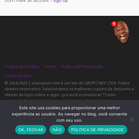
Don't have an account ?
Sign Up
Latest Stores
Política de Cookies
Sobre
Política de Privacidade
Todas as Lojas
© 2024-2025 | vivacupom.com é um site do GRUPO BEE LTDA. Todos
direitos reservados. Selecionamos os melhores cupons de desconto e
ofertas de lojas online e apps - pra você economizar! *Como
associado Amazon, podemos ganhar comissões por compras
qualificadas. 40.105.296./0001-20 | Contato: (11) 948631516 -
Este site usa cookies para proporcionar uma melhor
beeachados@gmail.com
experiência ao usuário. Ao navegar no blog, você consente
Grupo de cupons!
com seu uso.
OK, FECHAR
NÃO
POLITICA DE PRIVACIDADE