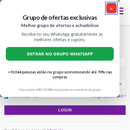
×
Grupo de ofertas exclusivas
Melhor grupo de ofertas e achadinhos
Account
Receba no seu WhatsApp gratuitamente as
>
VIVA CUPOM
ACCOUNT
melhores ofertas e cupons.
Username or email
ENTRAR NO GRUPO WHATSAPP
+10.044 pessoas estão no grupo economizando até 70% nas
Password
compras
Show
*Seu celular NÃO FICARÁ visível para os membros do grupo.
Remember me
Forgot password ?