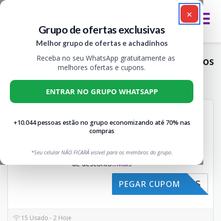
×
Grupo de ofertas exclusivas
Melhor grupo de ofertas e achadinhos
Receba no seu WhatsApp gratuitamente as
Cupons de Desconto BioMarine Atualizados
melhores ofertas e cupons.
Todos
1
ENTRAR NO GRUPO WHATSAPP
Cupom de desconto Bio
10%
Marine 10% OFF
+10.044 pessoas estão no grupo economizando até 70% nas
compras
OFF
Não expira
CUPONS
Aproveite o código
*Seu celular NÃO FICARÁ visível para os membros do grupo.
BEEACHADOS para receber 10%
de desconto
...
Mais
EACHADOS
PEGAR CUPOM
15 Usado - 2 Hoje