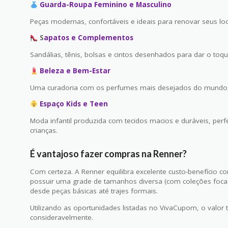
Guarda-Roupa Feminino e Masculino
Peças modernas, confortáveis e ideais para renovar seus loo
S
apatos e Complementos
Sandálias, tênis, bolsas e cintos desenhados para dar o toque
Beleza e Bem-Estar
Uma curadoria com os perfumes mais desejados do mundo, 
Espaço Kids e Teen
Moda infantil produzida com tecidos macios e duráveis, per
crianças.
É vantajoso fazer compras na Renner?
Com certeza. A Renner equilibra excelente custo-benefício co
possuir uma grade de tamanhos diversa (com coleções focad
desde peças básicas até trajes formais.
Utilizando as oportunidades listadas no VivaCupom, o valor 
consideravelmente.