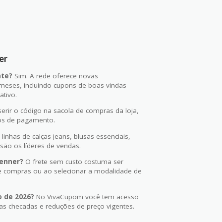
er
nte?
Sim. A rede oferece novas
eses, incluindo cupons de boas-vindas
ativo.
erir o código na sacola de compras da loja,
dos de pagamento.
linhas de calças jeans, blusas essenciais,
são os líderes de vendas.
Renner?
O frete sem custo costuma ser
de compras ou ao selecionar a modalidade de
o de 2026?
No VivaCupom você tem acesso
tas checadas e reduções de preço vigentes.