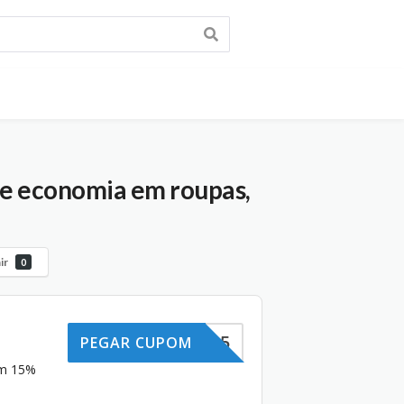
 e economia em roupas,
ir
0
ESTILO15
PEGAR CUPOM
om 15%