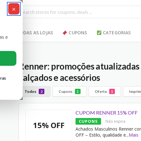
×
TODAS AS LOJAS
CUPONS
CATEGORIAS
as e
Renner: promoções atualizadas
calçados e acessórios
ras
Todos
Cupons
Oferta
Imprim
2
1
1
CUPOM RENNER 15% OFF
CUPONS
Não expira
15% OFF
Achados Masculinos Renner c
OFF – Estilo, qualidade e
...
Mais