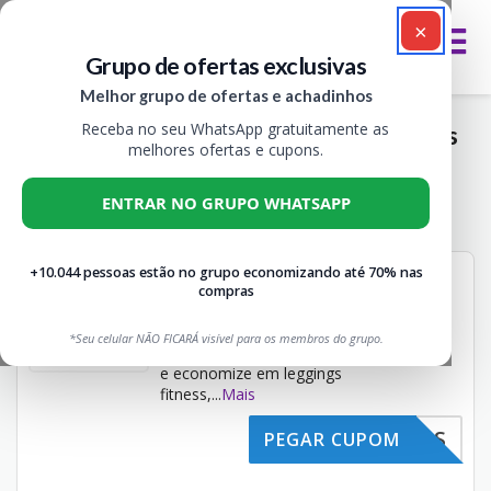
×
Grupo de ofertas exclusivas
Melhor grupo de ofertas e achadinhos
Receba no seu WhatsApp gratuitamente as
Yoga Online: Leggings, Roupas UV e Cintas
melhores ofertas e cupons.
Modeladoras
ENTRAR NO GRUPO WHATSAPP
Todos
1
+10.044 pessoas estão no grupo economizando até 70% nas
Cupom Yoga Online de 5%
compras
OFF válido hoje!
5% OFF
Não expira
CUPONS
*Seu celular NÃO FICARÁ visível para os membros do grupo.
Aproveite o cupom Yoga Online
e economize em leggings
fitness,
...
Mais
EACHADOS
PEGAR CUPOM